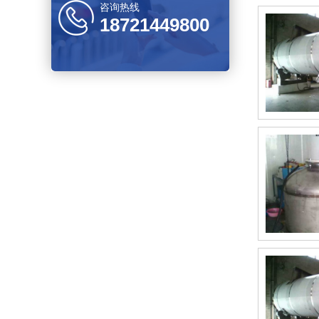
咨询热线
18721449800