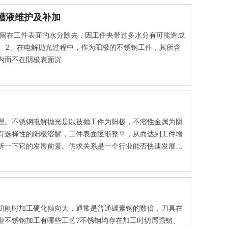
槽液维护及补加
留在工件表面的水分除去，因工件夹带过多水分有可能造成
 2、在电解抛光过程中，作为阳极的不锈钢工件，其所含
内而不在阴极表面沉
理。不锈钢电解抛光是以被抛工件为阳极，不溶性金属为阴
有选择性的阳极溶解，工件表面逐渐整平，从而达到工件增
析一下它的发展前景。供求关系是一个行业能否快速发展的
切削时加工硬化倾向大，通常是普通碳素钢的数倍，刀具在
业不锈钢加工有哪些工艺?不锈钢均存在加工时切屑强韧、