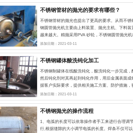
不锈钢管材的抛光的要求有哪些？
不锈钢管材的抛光也提出了更高的要求。从而不锈
钢圆管抛光机主要由上料装置、抛光主机、下料装
越来越大。精抛采用PVA 砂轮，不锈钢圆管抛光
0.1~0.05μm1、机身局部
添加日期：2021-03-11
不锈钢罐体酸洗钝化加工
不锈钢制罐体在线酸洗钝化，酸洗钝化一步完成，
然后钝化剂对其再起到钝化作用，用后金属表面成
据客户实际要求，提供相关施工方案、防护措施，
况，有涂刷、喷淋、浸泡三种方式供选
添加日期：2021-03-11
不锈钢抛光的操作流程
1、电弧的长度可以依靠操作者手工来进行合理调
行,根据缝隙的大小调节电弧的长度。焊条不仅可以